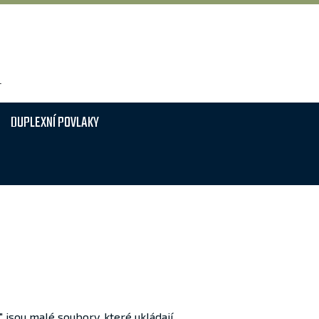
T
DUPLEXNÍ POVLAKY
 jsou malé soubory, které ukládají