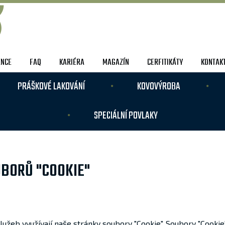
ENCE
FAQ
KARIÉRA
MAGAZÍN
CERFITIKÁTY
KONTAK
PRÁŠKOVÉ LAKOVÁNÍ
KOVOVÝROBA
SPECIÁLNÍ POVLAKY
UBORŮ "COOKIE"
žeb využívají naše stránky soubory "Cookie". Soubory "Cookie"