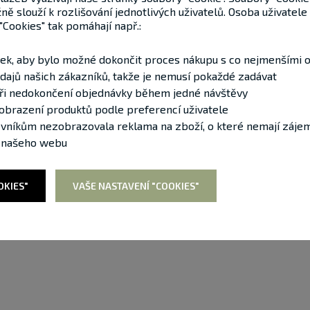
ě slouží k rozlišování jednotlivých uživatelů. Osoba uživatele
"Cookies" tak pomáhají např.:
nek, aby bylo možné dokončit proces nákupu s co nejmenšími 
dajů našich zákazníků, takže je nemusí pokaždé zadávat
ři nedokončení objednávky během jedné návštěvy
zobrazení produktů podle preferencí uživatele
těvníkům nezobrazovala reklama na zboží, o které nemají záje
ti našeho webu
OKIES"
VAŠE NASTAVENÍ "COOKIES"