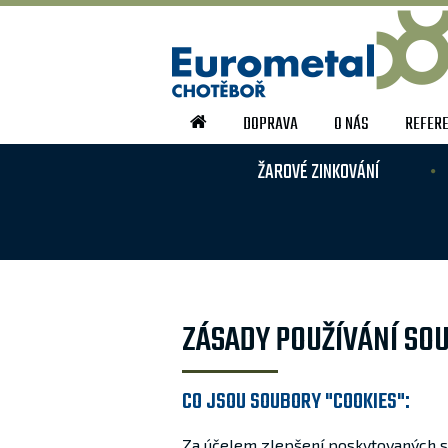
DOPRAVA
O NÁS
REFER
ŽAROVÉ ZINKOVÁNÍ
ZÁSADY POUŽÍVÁNÍ SO
CO JSOU SOUBORY "COOKIES":
Za účelem zlepšení poskytovaných slu