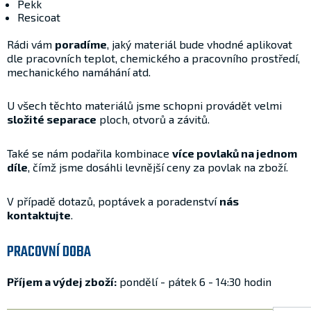
Pekk
Resicoat
Rádi vám
poradíme
, jaký materiál bude vhodné aplikovat
dle pracovních teplot, chemického a pracovního prostředí,
mechanického namáhání atd.
U všech těchto materiálů jsme schopni provádět velmi
složité separace
ploch, otvorů a závitů.
Také se nám podařila kombinace
více povlaků na jednom
díle
, čímž jsme dosáhli levnější ceny za povlak na zboží.
V případě dotazů, poptávek a poradenství
nás
kontaktujte
.
PRACOVNÍ DOBA
Příjem a výdej zboží:
pondělí - pátek 6 - 14:30 hodin