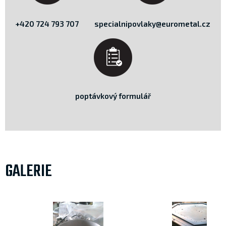
+420 724 793 707
specialnipovlaky@eurometal.cz
poptávkový formulář
GALERIE