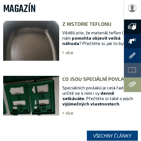
MAGAZÍN
Z HISTORIE TEFLONU
Věděli jste, že materiál teflon (PTFE)
nám
pomohla objevit velká
náhoda
? Přečtěte si, jak to bylo.
více
CO JSOU SPECIÁLNÍ POVLAKY
Speciálních povlaků je celá řada a
určitě se s nimi i vy
denně
setkáváte
. Přečtěte si také o jejich
výjimečných vlastnostech
.
více
VŠECHNY ČLÁNKY