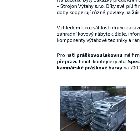
- Strojon ­Výtahy s.r.o. Díky své píl
doby kooperují různé povlaky na
žár
Vzhledem k rozsáhlosti druhu zakáz
zahradní kovový nábytek, židle, infor
komponenty výtahové techniky a rám
Pro naši
práškovou lakovnu
má firm
přepravu hmot, kontejnery atd.
Spec
kamnářské práškové barvy
na 700 