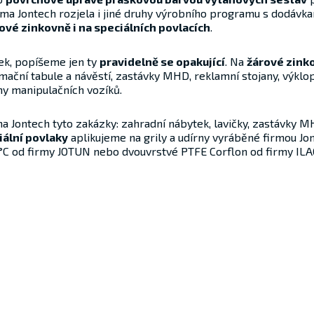
i firma Jontech rozjela i jiné druhy výrobního programu s dodávk
ové zinkovně i na speciálních povlacích
.
ek, popíšeme jen ty
pravidelně se opakující
. Na
žárové zink
mační tabule a návěstí, zastávky MHD, reklamní stojany, výklop
y manipulačních vozíků.
a Jontech tyto zakázky: zahradní nábytek, lavičky, zastávky MH
iální povlaky
aplikujeme na grily a udírny vyráběné firmou J
°C od firmy JOTUN nebo dvouvrstvé PTFE ­Corflon od firmy ILA