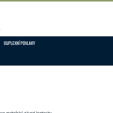
T
DUPLEXNÍ POVLAKY
ro mateřský závod Jontechu