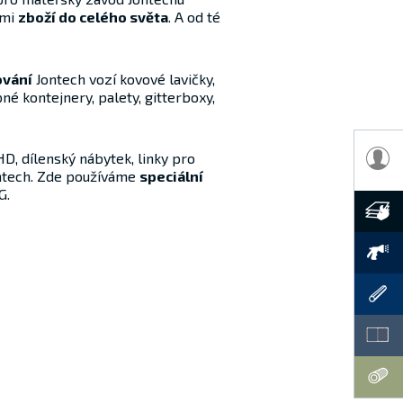
ami
zboží do celého světa
. A od té
ování
Jontech vozí kovové lavičky,
né kontejnery, palety, gitterboxy,
D, dílenský nábytek, linky pro
ontech. Zde používáme
speciální
G.