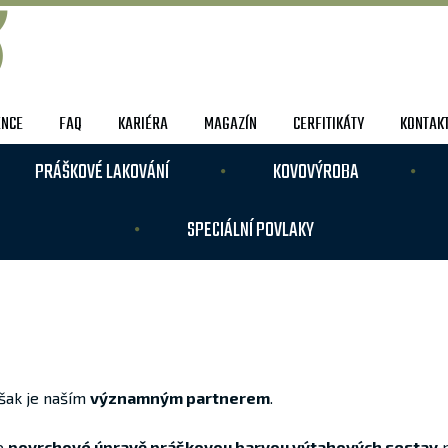
ENCE
FAQ
KARIÉRA
MAGAZÍN
CERFITIKÁTY
KONTAK
PRÁŠKOVÉ LAKOVÁNÍ
KOVOVÝROBA
SPECIÁLNÍ POVLAKY
však je naším
významným partnerem
.
 o
povrchové úpravě práškovou barvou výtahových sestav
p