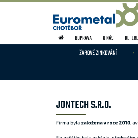
DOPRAVA
O NÁS
REFER
ŽAROVÉ ZINKOVÁNÍ
JONTECH S.R.O.
Firma byla
založena v roce 2010
, a
Na začátku byly zakázky především