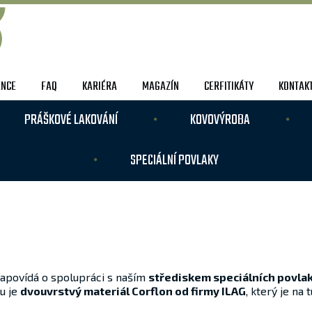
ENCE
FAQ
KARIÉRA
MAGAZÍN
CERFITIKÁTY
KONTAK
PRÁŠKOVÉ LAKOVÁNÍ
KOVOVÝROBA
SPECIÁLNÍ POVLAKY
napovídá o spolupráci s naším
střediskem speciálních povla
u je
dvouvrstvý materiál Corflon od firmy ILAG
, který je na 