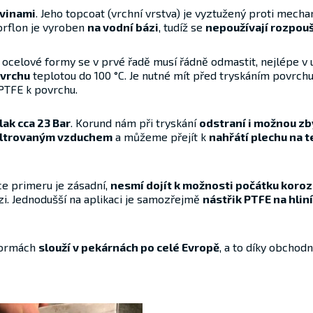
avinami
. Jeho topcoat (vrchní vrstva) je vyztužený proti mec
Corflon je vyroben
na vodní bázi
, tudíž se
nepoužívají rozpou
ocelové formy se v prvé řadě musí řádně odmastit, nejlépe v u
vrchu
teplotou do 100 °C. Je nutné mít před tryskáním povrc
í PTFE k povrchu.
ak cca 2­3 Bar
. Korund nám při tryskání
odstraní i možnou z
filtrovaným vzduchem
a můžeme přejít k
nahřátí plechu na t
ce primeru je zásadní,
nesmí dojít k možnosti počátku koro
i. Jednodušší na aplikaci je samozřejmě
nástřik PTFE na hlin
formách
slouží v pekárnách po celé Evropě
, a to díky obchod