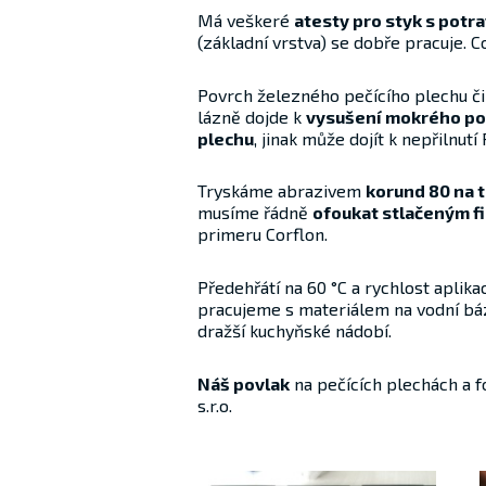
Má veškeré
atesty pro styk s potr
(základní vrstva) se dobře pracuje. 
Povrch železného pečícího plechu či 
lázně dojde k
vysušení mokrého po
plechu
, jinak může dojít k nepřilnut
Tryskáme abrazivem
korund 80 na tl
musíme řádně
ofoukat stlačeným 
primeru Corflon.
Předehřátí na 60 °C a rychlost aplika
pracujeme s materiálem na vodní báz
dražší kuchyňské nádobí.
Náš povlak
na pečících plechách a 
s.r.o.