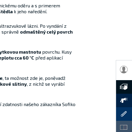
hanickému oděru a s primerem
štědla
k jeho naředění.
ltrazvukové lázni. Po vyndání z
hu správně
odmaštěný celý povrch
bytkovou mastnotu
povrchu. Kusy
eplotu cca 60 °C
před aplikací
ze
, ta možnost zde je, poněvadž
íkové slitiny
, z nichž se vyrábí
ní zdatnosti našeho zákazníka Sofiko