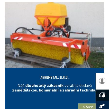
AGROMETALL S.R.O.
Náš
dlouholetý zákazník
vyrábí a dodává
zemědělskou, komunální a zahradní techniku
.
> více