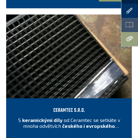
CERAMTEC S.R.O.
S
keramickými díly
od Ceramtec se setkáte v
mnoha odvětvích
českého i evropského
průmyslu
.