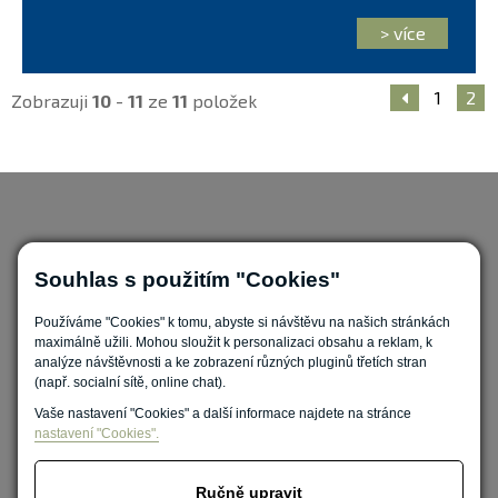
> více
1
2
Zobrazuji
10
-
11
ze
11
položek
Souhlas s použitím "Cookies"
Používáme "Cookies" k tomu, abyste si návštěvu na našich stránkách
Nastavit cookies
maximálně užili. Mohou sloužit k personalizaci obsahu a reklam, k
analýze návštěvnosti a ke zobrazení různých pluginů třetích stran
(např. socialní sítě, online chat).
Vaše nastavení "Cookies" a další informace najdete na stránce
nastavení "Cookies".
Ručně upravit