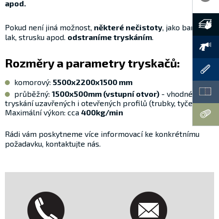
apod.
Pokud není jiná možnost,
některé nečistoty
, jako barvu,
lak, strusku apod.
odstraníme tryskáním
.
Rozměry a parametry tryskačů:
komorový:
5500x2200x1500 mm
průběžný:
1500x500mm (vstupní otvor)
- vhodné pro
tryskání uzavřených i otevřených profilů (trubky, tyče atd.).
Maximální výkon: cca
400kg/min
Rádi vám poskytneme více informovací ke konkrétnímu
požadavku, kontaktujte nás.