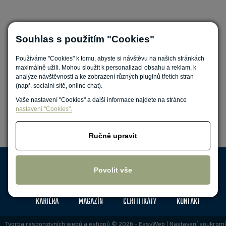
Souhlas s použitím "Cookies"
Používáme "Cookies" k tomu, abyste si návštěvu na našich stránkách
maximálně užili. Mohou sloužit k personalizaci obsahu a reklam, k
Nastavit cookies
analýze návštěvnosti a ke zobrazení různých pluginů třetích stran
(např. socialní sítě, online chat).
Vaše nastavení "Cookies" a další informace najdete na stránce
nastavení "Cookies".
Ručně upravit
Zpracování osobních údajů
Povolit vše
DOPRAVA
O NÁS
REFERENCE
FAQ
KARIÉRA
MAGAZÍN
CERFITIKÁTY
KONTAKT
Tvorba responzivních webů a eshopů
© 2026 - EasyWeb
|
Nastavení soukromí