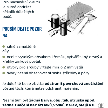
Pro maximální kvalitu
je nutné dodržet
několik důležitých
bodů.
PROSÍM DEJTE POZOR
NA
silně zamaštěné
díly
ocel s vysokým obsahem křemíku, vytváří silný, drsný a
křehký zinkový povlak
otvory pro šrouby vrtejte min. o 2 mm větší
sváry nesmí obsahovat strusku, štěrbiny a póry
Je důležité beze zbytku
odstranit povrchová znečistění
včetně těch, která nelze odstranit mořením.
Nesmí tam být
žádná barva, olej, tuk, struska apod., ani
žádné značení na bázi laků, vosků, barev, olejů a tuků