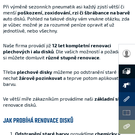
Při výměně sezonních pneumatik asi každý zjistí větší či
menší
poškození, zoxidování, rzi či šbrábance na barvě
auto disků. Pohled na takové disky vám vnukne otázku, zda
je vůbec možné je za rozumné peníze opravit ať už
jednotlivě, nebo všechny.
Naše firma provádí již
12 let kompletní renovaci
plechových i alu disků
. Dle vašich možností a požadavků
si můžete domluvit
různé stupně renovace
.
Třeba
plechové disky
můžeme po odstranění staré barvy
nechat
žárově pozinkovat
a teprve potom aplikovat
barvu.
Ve větší míře zákazníkům provádíme naši
základní službu
renovace disků.
JAK PROBÍHÁ RENOVACE DISKŮ
Odstranění staré barvy
provádíme
chemicky v