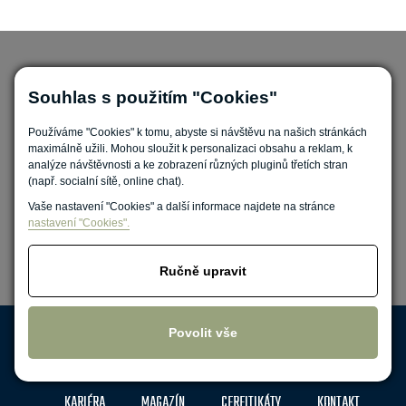
Souhlas s použitím "Cookies"
Používáme "Cookies" k tomu, abyste si návštěvu na našich stránkách
maximálně užili. Mohou sloužit k personalizaci obsahu a reklam, k
analýze návštěvnosti a ke zobrazení různých pluginů třetích stran
Nastavit cookies
(např. socialní sítě, online chat).
Vaše nastavení "Cookies" a další informace najdete na stránce
nastavení "Cookies".
Ručně upravit
Zpracování osobních údajů
Povolit vše
DOPRAVA
O NÁS
REFERENCE
FAQ
KARIÉRA
MAGAZÍN
CERFITIKÁTY
KONTAKT