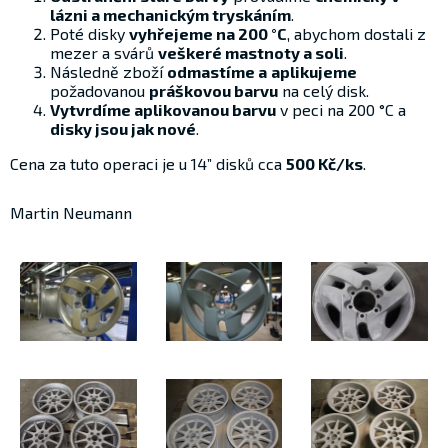
lázni a mechanickým tryskáním
.
Poté disky
vyhřejeme na 200 °C
, abychom dostali z
mezer a svárů
veškeré mastnoty a soli
.
Následně zboží
odmastíme a
aplikujeme
požadovanou
práškovou barvu
na celý disk.
Vytvrdíme aplikovanou barvu
v peci na 200 °C a
disky jsou jak nové
.
Cena za tuto operaci je u 14” disků cca
500 Kč/ks
.
Martin Neumann