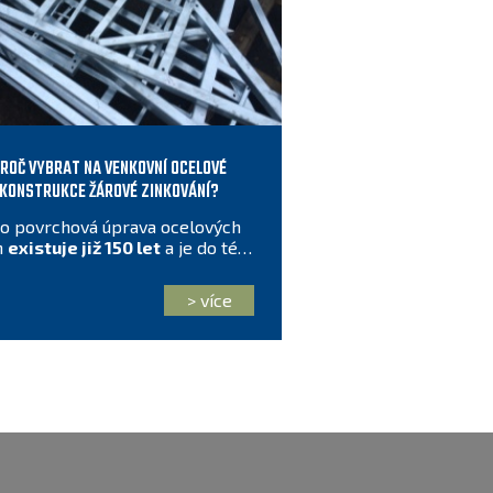
ROČ VYBRAT NA VENKOVNÍ OCELOVÉ
KONSTRUKCE ŽÁROVÉ ZINKOVÁNÍ?
to povrchová úprava ocelových
n
existuje již 150 let
a je do této
doby
kvalitou a cenou
nepřekonaná
.
> více