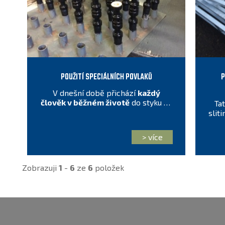
POUŽITÍ SPECIÁLNÍCH POVLAKŮ
P
V dnešní době přichází
každý
člověk v běžném životě
do styku se
Ta
speciálními povlaky. Jaké to jsou?
sliti
Dozvíte se v našem článku.
> více
Zobrazuji
1
-
6
ze
6
položek