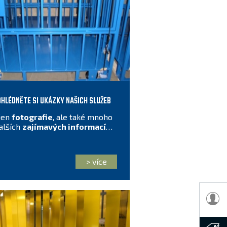
HLÉDNĚTE SI UKÁZKY NAŠICH SLUŽEB
jen
fotografie
, ale také mnoho
alších
zajímavých informací
najdete zde.
> více