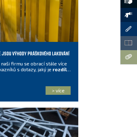
 JSOU VÝHODY PRÁŠKOVÉHO LAKOVÁNÍ
naši firmu se obrací stále více
kazníků s dotazy, jaký je
rozdíl
mezi práškovým a mokrým
akováním
. Odpověď najdete v
tomto článku.
> více