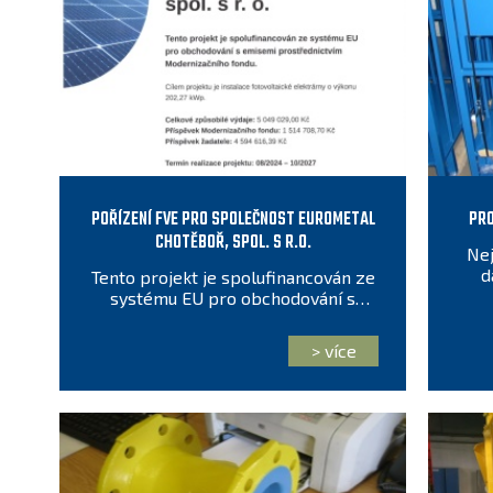
POŘÍZENÍ FVE PRO SPOLEČNOST EUROMETAL
PRO
CHOTĚBOŘ, SPOL. S R.O.
Ne
d
Tento projekt je spolufinancován ze
systému EU pro obchodování s
emisemi prostřednictvím
Modernizačního fondu. Cílem
> více
projektu je instalace fotovoltaické
elektrárny o výkonu 202,27 kWp.