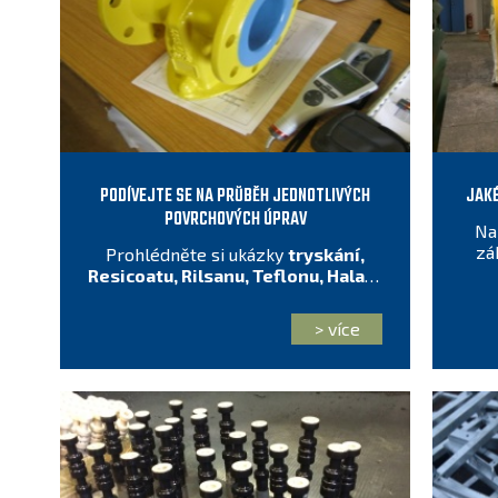
PODÍVEJTE SE NA PRŮBĚH JEDNOTLIVÝCH
JAKÉ
POVRCHOVÝCH ÚPRAV
Na 
zá
Prohlédněte si ukázky
tryskání,
Resicoatu, Rilsanu, Teflonu, Halaru
l
a dalších.
> více