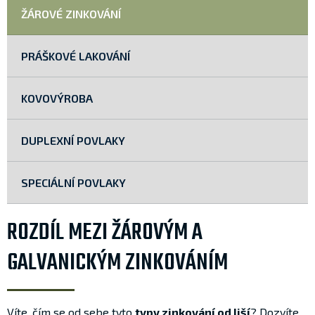
ŽÁROVÉ ZINKOVÁNÍ
PRÁŠKOVÉ LAKOVÁNÍ
KOVOVÝROBA
DUPLEXNÍ POVLAKY
SPECIÁLNÍ POVLAKY
ROZDÍL MEZI ŽÁROVÝM A
GALVANICKÝM ZINKOVÁNÍM
Víte, čím se od sebe tyto
typy zinkování od liší
? Dozvíte