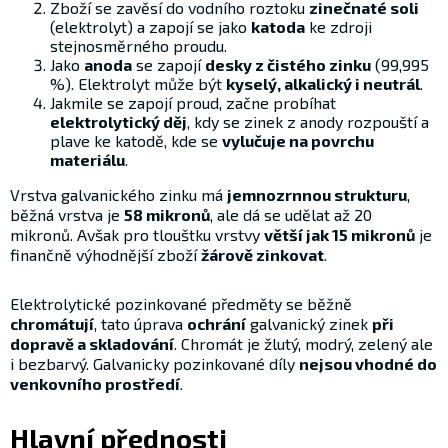
Zboží se zavěsí do vodního roztoku
zinečnaté soli
(elektrolyt) a zapojí se jako
katoda
ke zdroji
stejnosměrného proudu.
Jako
anoda
se zapojí
desky z čistého zinku
(99,995
%). Elektrolyt může být
kyselý, alkalický i neutrál
.
Jakmile se zapojí proud, začne probíhat
elektrolytický děj
, kdy se zinek z anody rozpouští a
plave ke katodě, kde se
vylučuje na povrchu
materiálu
.
Vrstva galvanického zinku má
jemnozrnnou strukturu
,
běžná vrstva je
5­8 mikronů
, ale dá se udělat až 20
mikronů. Avšak pro tlouštku vrstvy
větší jak 15 mikronů
je
finančně výhodnější zboží
žárově zinkovat
.
Elektrolytické pozinkované předměty se běžně
chromátují
, tato úprava
ochrání
galvanický zinek
při
dopravě a skladování
. Chromát je žlutý, modrý, zelený ale
i bezbarvý. Galvanicky pozinkované díly
nejsou vhodné do
venkovního prostředí
.
Hlavní přednosti