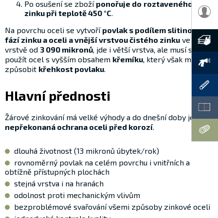
Po osušení se zboží
ponořuje do
roztaveného
zinku při teplotě 450 °C
.
Na povrchu oceli se vytvoří
povlak s podílem slitinových
fází zinku a oceli a vnější vrstvou čistého zinku
ve
vrstvě od
3 0­90 mikronů
, jde i větší vrstva, ale musí se
použít ocel s vyšším obsahem
křemíku
, který však může
způsobit
křehkost povlaku
.
Hlavní přednosti
Žárové zinkování má velké výhody a do dnešní doby je to
nepřekonaná ochrana oceli před korozí
.
dlouhá životnost (1­3 mikronů úbytek/rok)
rovnoměrný povlak na celém povrchu i vnitřních a
obtížně přístupných plochách
stejná vrstva i na hranách
odolnost proti mechanickým vlivům
bezproblémové svařování všemi způsoby zinkové oceli