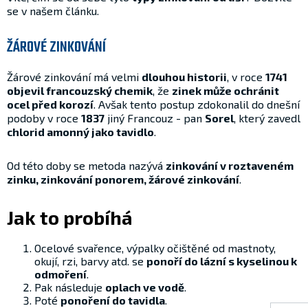
se v našem článku.
ŽÁROVÉ ZINKOVÁNÍ
Žárové zinkování má velmi
dlouhou historii
, v roce
1741
objevil francouzský chemik
, že
zinek může ochránit
ocel před korozí
. Avšak tento postup zdokonalil do dnešní
podoby v roce
1837
jiný Francouz - pan
Sorel
, který zavedl
chlorid amonný jako tavidlo
.
Od této doby se metoda nazývá
zinkování v roztaveném
zinku, zinkování ponorem, žárové zinkování
.
Jak to probíhá
Ocelové svařence, výpalky očištěné od mastnoty,
okují, rzi, barvy atd. se
ponoří do lázní s kyselinou k
odmoření
.
Pak následuje
oplach ve vodě
.
Poté
ponoření do tavidla
.