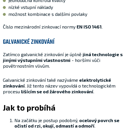
jednoduchá kontrola kvality
nízké vstupní náklady
možnost kombinace s dalšími povlaky
Číslo mezinárodní zinkovací normy
EN ISO 1461
.
GALVANICKÉ ZINKOVÁNÍ
Zatímco galvanické zinkování je úplně
jiná technologie s
jinými výstupními vlastnostmi
- horšími vůči
povětrnostním vlivům.
Galvanické zinkování také nazýváme
elektrolytické
zinkování
. Již tento název vypovídá o technologickém
procesu
lišícím se od žárového zinkování
.
Jak to probíhá
Na začátku je postup podobný,
ocelový povrch se
očistí od rzi, okují, odmastí a odmoří
.